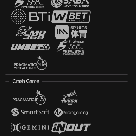
Crash Game