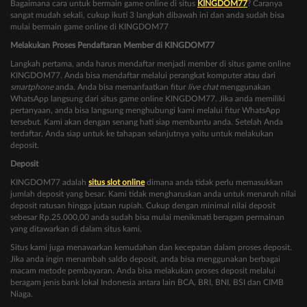
Bagaimana cara untuk bermain game online di situs
KINGDOM77
? Caranya
sangat mudah sekali, cukup ikuti 3 langkah dibawah ini dan anda sudah bisa
mulai bermain game online di KINGDOM77
Melakukan Proses Pendaftaran Member di KINGDOM77
Langkah pertama, anda harus mendaftar menjadi member di situs game online
KINGDOM77. Anda bisa mendaftar melalui perangkat komputer atau dari
smartphone
anda. Anda bisa memanfaatkan fitur
live chat
menggunakan
WhatsApp langsung dari situs game online KINGDOM77. Jika anda memiliki
pertanyaan, anda bisa langsung menghubungi kami melalui fitur WhatsApp
tersebut. Kami akan dengan senang hati siap membantu anda. Setelah Anda
terdaftar, Anda siap untuk ke tahapan selanjutnya yaitu untuk melakukan
deposit.
Deposit
KINGDOM77 adalah
situs slot online
dimana anda tidak perlu memasukkan
jumlah deposit yang besar. Kami tidak mengharuskan anda untuk menaruh nilai
deposit ratusan hingga jutaan rupiah. Cukup dengan minimal nilai deposit
sebesar Rp.25.000,00 anda sudah bisa mulai menikmati beragam permainan
yang ditawarkan di dalam situs kami.
Situs kami juga menawarkan kemudahan dan kecepatan dalam proses deposit.
Jika anda ingin menambah saldo deposit, anda bisa menggunakan berbagai
macam metode pembayaran. Anda bisa melakukan proses deposit melalui
beragam jenis bank lokal Indonesia antara lain BCA, BRI, BNI, BSI dan CIMB
Niaga.