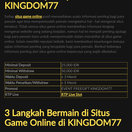
KINGDOM77
Setiap
situs game online
pasti menyediakan suatu informasi penting bagi para
pemain agar bisa mempermudah pemain mengetahui hal - hal mengenai situs
tersebut. Tidak semua situs game online memberikan informasi lengkap
mengenai website yang sedang berjalan, namun hal ini menjadi penting apalagi
bagi para pemain baru untuk mempermudah dalam mendaftar di situs game
online. Selain memiliki reputasi terbaik, kami memberikan keuntungan berupa
sajian informasi penting yang terupdate bagi para pemain. Berikut beberapa
informasi penting dari situs game online terpercaya yang wajib diketahui:
Minimal Deposit
25,000 IDR
Minimal Withdraw
50,000 IDR
Waktu Deposit
± 3 Menit
Waktu Penarikan/Withdraw
± 5 Menit
Promosi
EVENT FREEGIFT KINGDOM77
RTP Live
RTP Live Slot
3 Langkah Bermain di Situs
Game Online di KINGDOM77