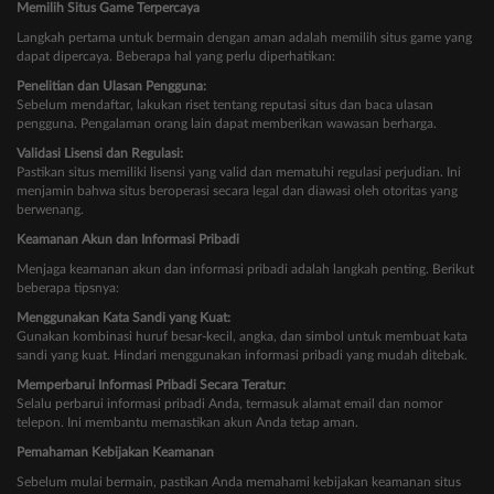
Memilih Situs Game Terpercaya
Langkah pertama untuk bermain dengan aman adalah memilih situs game yang
dapat dipercaya. Beberapa hal yang perlu diperhatikan:
Penelitian dan Ulasan Pengguna:
Sebelum mendaftar, lakukan riset tentang reputasi situs dan baca ulasan
pengguna. Pengalaman orang lain dapat memberikan wawasan berharga.
Validasi Lisensi dan Regulasi:
Pastikan situs memiliki lisensi yang valid dan mematuhi regulasi perjudian. Ini
menjamin bahwa situs beroperasi secara legal dan diawasi oleh otoritas yang
berwenang.
Keamanan Akun dan Informasi Pribadi
Menjaga keamanan akun dan informasi pribadi adalah langkah penting. Berikut
beberapa tipsnya:
Menggunakan Kata Sandi yang Kuat:
Gunakan kombinasi huruf besar-kecil, angka, dan simbol untuk membuat kata
sandi yang kuat. Hindari menggunakan informasi pribadi yang mudah ditebak.
Memperbarui Informasi Pribadi Secara Teratur:
Selalu perbarui informasi pribadi Anda, termasuk alamat email dan nomor
telepon. Ini membantu memastikan akun Anda tetap aman.
Pemahaman Kebijakan Keamanan
Sebelum mulai bermain, pastikan Anda memahami kebijakan keamanan situs