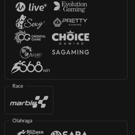
Race
Olahraga