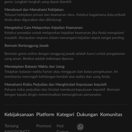
game. Langkah-langkah yang dapat diambil:
Menelusuri dan Memahami Kebijakan:
Telusuri kebijakan privasi dan keamanan situs. Ketahui bagaimana data pribadi
Anda akan digunakan dan dilindungi.
Mengetahui Cara Melaporkan Kejadian Keamanan:
Ketahui prosedur untuk melaporkan kejadian keamanan jika Anda mengalami
masalah. Kecepatan respons dalam menangani kejadian dapat sangat penting.
Bermain Bertanggung Jawab
Bermain game online dengan tanggung jawab adalah kunci untuk pengalaman
yang aman. Berikut adalah beberapa tipsnya:
Menetapkan Batasan Waktu dan Uang:
Tetapkan batasan waktu harian atau mingguan dan batas pengeluaran. Ini
membantu mencegah kehilangan kendali atas waktu dan uang Anda.
Memahami Risiko Perjudian dan Menghindari Keputusan Impulsif:
Pahami risiko perjudian dan hindari membuat keputusan impulsif. Bermain
dengan kepala dingin meminimalkan kemungkinan penyesalan.
Kebijaksanaan
Platform
Kategori
Dukungan
Komunitas
Tentang
Promosi
Hot