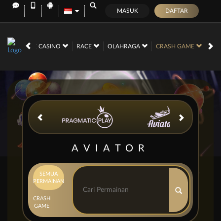
MASUK
DAFTAR
OTS
LIVE CASINO
RACE
OLAHRAGA
CRASH GAME
AR
AVIATOR
SEMUA
PERMAINAN
CRASH
GAME