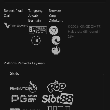
Bersertifikasi
Tanggung
Browser
Dari
Jawab
Yang
Bermain
Didukung
©2026 KINGDOM77.
Hak cipta dilindungi |
18+
Platform Penyedia Layanan
Slots