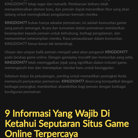
KINGDOM77 tetap segar dan menarik. Pembaruan terbaru telah
memperkenalkan elemen baru, dan pemain dapat menantikan fitur yang akan
datang untuk meningkatkan pengalaman bermain mereka.
KINGDOM77
bukan hanya sekadar permainan; ini adalah komunitas gamer
yang penuh semangat. Acara dan turnamen dalam permainan memberikan
kesempatan kepada pemain untuk terhubung, berbagi pengalaman, dan
memamerkan keterampilan mereka. Rasa persaudaraan dalam komunitas
KINGDOM77 benar-benar tak tertandingi.
Ulasan dan umpan balik pemain menjadi saksi akan pengaruh
KINGDOM77
pada lanskap game online. Dengan gameplay inovatif dan komunitas yang setia,
KINGDOM77
telah meninggalkan jejak yang signifikan dalam industri game,
memengaruhi tren dan menetapkan standar baru untuk keunggulan.
Sebelum terjun ke petualangan, penting untuk memastikan perangkat Anda
memenuhi persyaratan permainan.
KINGDOM77
dirancang kompatibel dengan
berbagai perangkat, memberikan aksesibilitas bagi pemain dengan berbagai
konfigurasi permainan
9 Informasi Yang Wajib Di
Ketahui Seputaran Situs Game
Online Terpercaya