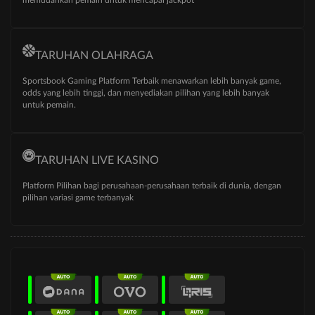
memudahkan pemain untuk mencapai jackpot
TARUHAN OLAHRAGA
Sportsbook Gaming Platform Terbaik menawarkan lebih banyak game,
odds yang lebih tinggi, dan menyediakan pilihan yang lebih banyak
untuk pemain.
TARUHAN LIVE KASINO
Platform Pilihan bagi perusahaan-perusahaan terbaik di dunia, dengan
pilihan variasi game terbanyak