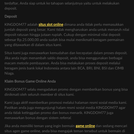
terdaftar, Anda siap untuk ke tahapan selanjutnya yaitu untuk melakukan
deposit.
Deposit
KINGDOM77 adalah
situs slot online
dimana anda tidak perlu memasukkan
jumlah deposit yang besar. Kami tidak mengharuskan anda untuk menaruh nilai
deposit ratusan hingga jutaan rupiah. Cukup dengan minimal nilai deposit
sebesar Rp.25.000,00 anda sudah bisa mulai menikmati beragam permainan
yang ditawarkan di dalam situs kami.
Situs kami juga menawarkan kemudahan dan kecepatan dalam proses deposit.
Jika anda ingin menambah saldo deposit, anda bisa menggunakan berbagai
macam metode pembayaran. Anda bisa melakukan proses deposit melalui
beragam jenis bank lokal Indonesia antara lain BCA, BRI, BNI, BSI dan CIMB
Niaga.
Klaim Bonus Game Online Anda
KINGDOM77 selalu mengadakan promo dengan memberikan bonus yang bisa
dinikmati oleh seluruh member di situs kami.
Kami juga aktif memberikan promosi melalui halaman resmi sosial media kami.
Pastikan anda juga mengunjungi halam resmi sosial media KINGDOM77 agar
anda tidak ketinggalan promo dan bonus menarik. KINGDOM77 juga
menawarkan bonus dengan sistem
referral
.
Jika anda memiliki teman yang ingin bermain
game online
dan sedang mencari
situs agen game online, anda bisa mengajak teman tersebut untuk bermain di