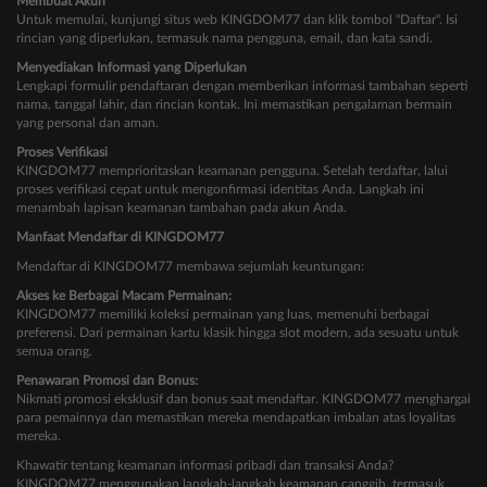
Membuat Akun
Untuk memulai, kunjungi situs web KINGDOM77 dan klik tombol "Daftar". Isi
rincian yang diperlukan, termasuk nama pengguna, email, dan kata sandi.
Menyediakan Informasi yang Diperlukan
Lengkapi formulir pendaftaran dengan memberikan informasi tambahan seperti
nama, tanggal lahir, dan rincian kontak. Ini memastikan pengalaman bermain
yang personal dan aman.
Proses Verifikasi
KINGDOM77 memprioritaskan keamanan pengguna. Setelah terdaftar, lalui
proses verifikasi cepat untuk mengonfirmasi identitas Anda. Langkah ini
menambah lapisan keamanan tambahan pada akun Anda.
Manfaat Mendaftar di KINGDOM77
Mendaftar di KINGDOM77 membawa sejumlah keuntungan:
Akses ke Berbagai Macam Permainan:
KINGDOM77 memiliki koleksi permainan yang luas, memenuhi berbagai
preferensi. Dari permainan kartu klasik hingga slot modern, ada sesuatu untuk
semua orang.
Penawaran Promosi dan Bonus:
Nikmati promosi eksklusif dan bonus saat mendaftar. KINGDOM77 menghargai
para pemainnya dan memastikan mereka mendapatkan imbalan atas loyalitas
mereka.
Khawatir tentang keamanan informasi pribadi dan transaksi Anda?
KINGDOM77 menggunakan langkah-langkah keamanan canggih, termasuk