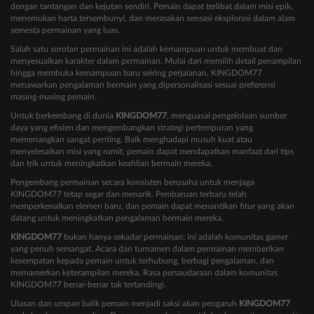
dengan tantangan dan kejutan sendiri. Pemain dapat terlibat dalam misi epik,
menemukan harta tersembunyi, dan merasakan sensasi eksplorasi dalam alam
semesta permainan yang luas.
Salah satu sorotan permainan ini adalah kemampuan untuk membuat dan
menyesuaikan karakter dalam permainan. Mulai dari memilih detail penampilan
hingga membuka kemampuan baru seiring perjalanan, KINGDOM77
menawarkan pengalaman bermain yang dipersonalisasi sesuai preferensi
masing-masing pemain.
Untuk berkembang di dunia
KINGDOM77
, menguasai pengelolaan sumber
daya yang efisien dan mengembangkan strategi pertempuran yang
memenangkan sangat penting. Baik menghadapi musuh kuat atau
menyelesaikan misi yang rumit, pemain dapat mendapatkan manfaat dari tips
dan trik untuk meningkatkan keahlian bermain mereka.
Pengembang permainan secara konsisten berusaha untuk menjaga
KINGDOM77 tetap segar dan menarik. Pembaruan terbaru telah
memperkenalkan elemen baru, dan pemain dapat menantikan fitur yang akan
datang untuk meningkatkan pengalaman bermain mereka.
KINGDOM77
bukan hanya sekadar permainan; ini adalah komunitas gamer
yang penuh semangat. Acara dan turnamen dalam permainan memberikan
kesempatan kepada pemain untuk terhubung, berbagi pengalaman, dan
memamerkan keterampilan mereka. Rasa persaudaraan dalam komunitas
KINGDOM77 benar-benar tak tertandingi.
Ulasan dan umpan balik pemain menjadi saksi akan pengaruh
KINGDOM77