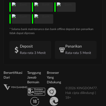
* Selama bank maintenance dan bank offline deposit dan penarikan
tidak dapat diproses
Deposit
Penarikan
Rata-rata 3 Menit
Rata-rata 5 Menit
Bersertifikasi
Tanggung
Browser
Dari
Jawab
Yang
Bermain
Didukung
©2026 KINGDOM77.
Hak cipta dilindungi |
18+