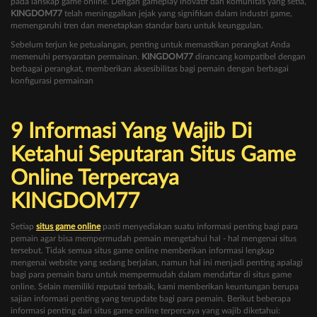
pada lanskap game online. Dengan gameplay inovatif dan komunitas yang setia,
KINGDOM77
telah meninggalkan jejak yang signifikan dalam industri game,
memengaruhi tren dan menetapkan standar baru untuk keunggulan.
Sebelum terjun ke petualangan, penting untuk memastikan perangkat Anda
memenuhi persyaratan permainan.
KINGDOM77
dirancang kompatibel dengan
berbagai perangkat, memberikan aksesibilitas bagi pemain dengan berbagai
konfigurasi permainan
9 Informasi Yang Wajib Di
Ketahui Seputaran Situs Game
Online Terpercaya
KINGDOM77
Setiap
situs game online
pasti menyediakan suatu informasi penting bagi para
pemain agar bisa mempermudah pemain mengetahui hal - hal mengenai situs
tersebut. Tidak semua situs game online memberikan informasi lengkap
mengenai website yang sedang berjalan, namun hal ini menjadi penting apalagi
bagi para pemain baru untuk mempermudah dalam mendaftar di situs game
online. Selain memiliki reputasi terbaik, kami memberikan keuntungan berupa
sajian informasi penting yang terupdate bagi para pemain. Berikut beberapa
informasi penting dari situs game online terpercaya yang wajib diketahui: