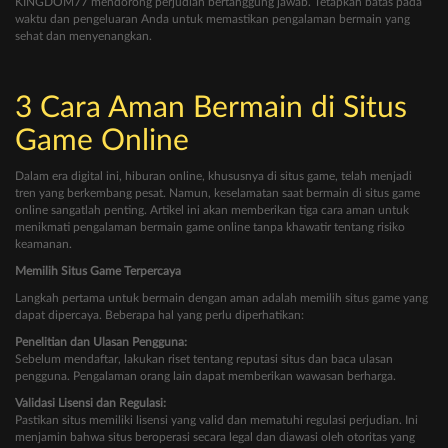
KINGDOM77 mendorong perjudian bertanggung jawab. Tetapkan batas pada
waktu dan pengeluaran Anda untuk memastikan pengalaman bermain yang
sehat dan menyenangkan.
3 Cara Aman Bermain di Situs
Game Online
Dalam era digital ini, hiburan online, khususnya di situs game, telah menjadi
tren yang berkembang pesat. Namun, keselamatan saat bermain di situs game
online sangatlah penting. Artikel ini akan memberikan tiga cara aman untuk
menikmati pengalaman bermain game online tanpa khawatir tentang risiko
keamanan.
Memilih Situs Game Terpercaya
Langkah pertama untuk bermain dengan aman adalah memilih situs game yang
dapat dipercaya. Beberapa hal yang perlu diperhatikan:
Penelitian dan Ulasan Pengguna:
Sebelum mendaftar, lakukan riset tentang reputasi situs dan baca ulasan
pengguna. Pengalaman orang lain dapat memberikan wawasan berharga.
Validasi Lisensi dan Regulasi:
Pastikan situs memiliki lisensi yang valid dan mematuhi regulasi perjudian. Ini
menjamin bahwa situs beroperasi secara legal dan diawasi oleh otoritas yang