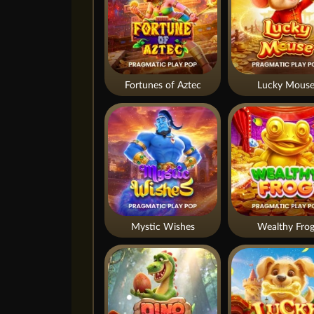
Fortunes of Aztec
Lucky Mous
Mystic Wishes
Wealthy Fro