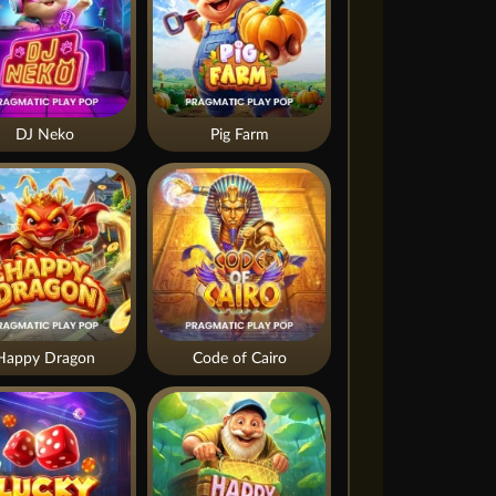
DJ Neko
Pig Farm
Happy Dragon
Code of Cairo