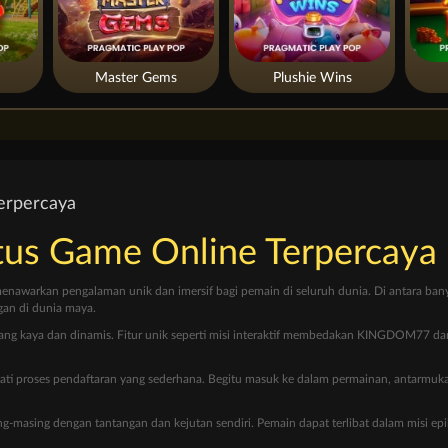
Master Gems
Plushie Wins
erpercaya
s Game Online Terpercaya 
menawarkan pengalaman unik dan imersif bagi pemain di seluruh dunia. Di antara ban
gan di dunia maya.
 yang kaya dan dinamis. Fitur unik seperti misi interaktif membedakan KINGDOM77 dar
ati proses pendaftaran yang sederhana. Begitu masuk ke dalam permainan, antarmuk
-masing dengan tantangan dan kejutan sendiri. Pemain dapat terlibat dalam misi ep