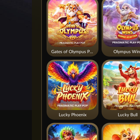
Gates of Olympus POP
Olympus Win
Lucky Phoenix
Lucky Bull