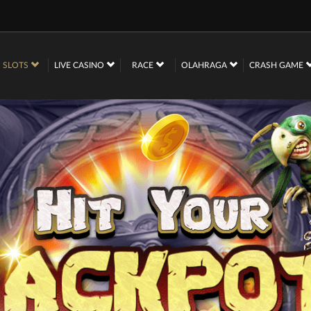
SLOTS
LIVE CASINO
RACE
OLAHRAGA
CRASH GAME