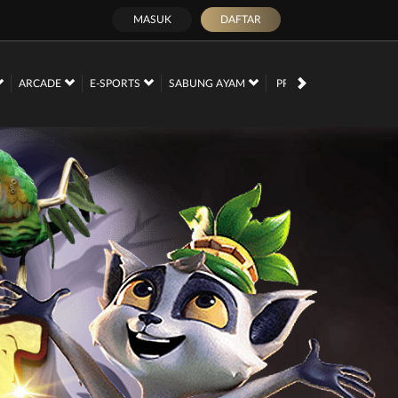
MASUK
DAFTAR
PROMOSI
ARCADE
E-SPORTS
SABUNG AYAM