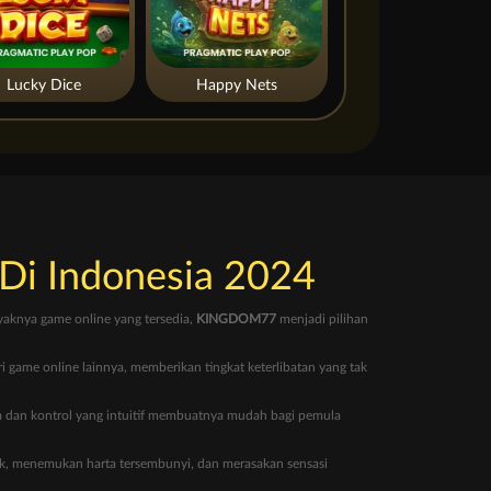
Lucky Dice
Happy Nets
Di Indonesia 2024
yaknya game online yang tersedia,
KINGDOM77
menjadi pilihan
i game online lainnya, memberikan tingkat keterlibatan yang tak
a dan kontrol yang intuitif membuatnya mudah bagi pemula
ik, menemukan harta tersembunyi, dan merasakan sensasi