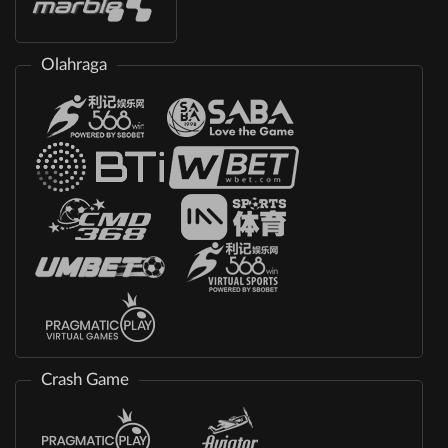
Olahraga
Crash Game