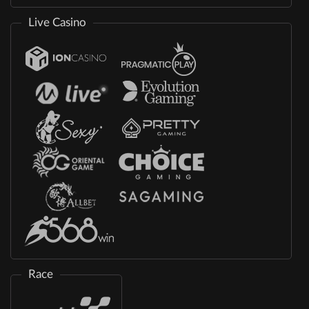
Live Casino
Race