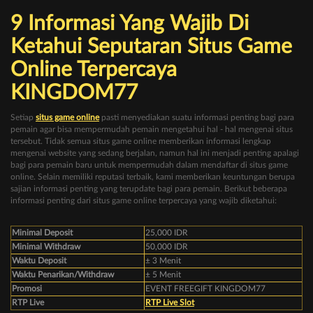
9 Informasi Yang Wajib Di
Ketahui Seputaran Situs Game
Online Terpercaya
KINGDOM77
Setiap
situs game online
pasti menyediakan suatu informasi penting bagi para
pemain agar bisa mempermudah pemain mengetahui hal - hal mengenai situs
tersebut. Tidak semua situs game online memberikan informasi lengkap
mengenai website yang sedang berjalan, namun hal ini menjadi penting apalagi
bagi para pemain baru untuk mempermudah dalam mendaftar di situs game
online. Selain memiliki reputasi terbaik, kami memberikan keuntungan berupa
sajian informasi penting yang terupdate bagi para pemain. Berikut beberapa
informasi penting dari situs game online terpercaya yang wajib diketahui:
Minimal Deposit
25,000 IDR
Minimal Withdraw
50,000 IDR
Waktu Deposit
± 3 Menit
Waktu Penarikan/Withdraw
± 5 Menit
Promosi
EVENT FREEGIFT KINGDOM77
RTP Live
RTP Live Slot