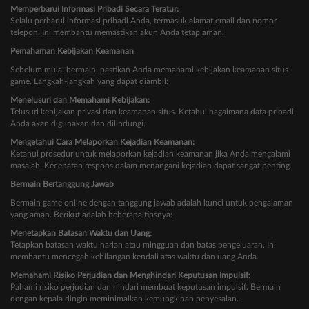
Memperbarui Informasi Pribadi Secara Teratur:
Selalu perbarui informasi pribadi Anda, termasuk alamat email dan nomor
telepon. Ini membantu memastikan akun Anda tetap aman.
Pemahaman Kebijakan Keamanan
Sebelum mulai bermain, pastikan Anda memahami kebijakan keamanan situs
game. Langkah-langkah yang dapat diambil:
Menelusuri dan Memahami Kebijakan:
Telusuri kebijakan privasi dan keamanan situs. Ketahui bagaimana data pribadi
Anda akan digunakan dan dilindungi.
Mengetahui Cara Melaporkan Kejadian Keamanan:
Ketahui prosedur untuk melaporkan kejadian keamanan jika Anda mengalami
masalah. Kecepatan respons dalam menangani kejadian dapat sangat penting.
Bermain Bertanggung Jawab
Bermain game online dengan tanggung jawab adalah kunci untuk pengalaman
yang aman. Berikut adalah beberapa tipsnya:
Menetapkan Batasan Waktu dan Uang:
Tetapkan batasan waktu harian atau mingguan dan batas pengeluaran. Ini
membantu mencegah kehilangan kendali atas waktu dan uang Anda.
Memahami Risiko Perjudian dan Menghindari Keputusan Impulsif:
Pahami risiko perjudian dan hindari membuat keputusan impulsif. Bermain
dengan kepala dingin meminimalkan kemungkinan penyesalan.