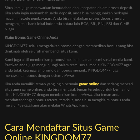
Situs kami juga menawarkan kemudahan dan kecepatan dalam proses deposit.
Jika anda ingin menambah saldo deposit, anda bisa menggunakan berbagai
macam metode pembayaran. Anda bisa melakukan proses deposit melalui
beragam jenis bank lokal Indonesia antara lain BCA, BRI, BNI, BSI dan CIMB
Niaga.
Klaim Bonus Game Online Anda
KINGDOM77 selalu mengadakan promo dengan memberikan bonus yang bisa
dinikmati oleh seluruh member di situs kami.
Kami juga aktif memberikan promosi melalui halaman resmi sosial media kami.
Pastikan anda juga mengunjungi halam resmi sosial media KINGDOM77 agar
anda tidak ketinggalan promo dan bonus menarik. KINGDOM77 juga
menawarkan bonus dengan sistem
referral
.
Jika anda memiliki teman yang ingin bermain
game online
dan sedang mencari
situs agen game online, anda bisa mengajak teman tersebut untuk bermain di
situs KINGDOM77 dengan memberikan kode
referral
. Jika teman anda
mendaftar dengan bonus referral tersebut, Anda bisa mengklaim bonus anda
melalui
live chat
kami atau melalui WhatsApp kami.
Cara Mendaftar Situs Game
Online KINGDOM77