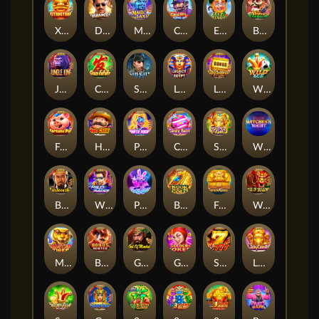
XiYangYang
Dabanggg
Magic Lamp
Cricket King 18
Elf Bingo
Bone Fortune
Jungle King
Crazy FaFaFa
Sin City
Legacy of Egypt
Lucky Goldbricks
Wild Ace
FortunePig
Hot Chilli
Party Night
Candy Baby
Super Rich
Witches Night
Bao boon chin
Wild Racer
Party Star
Book of Gold
Fortune Gems 3
War Of Dragons
Master Tiger
Bonus Hunter
God Of Martial
Golden Joker
SevenSevenSeven
Lucky Coming