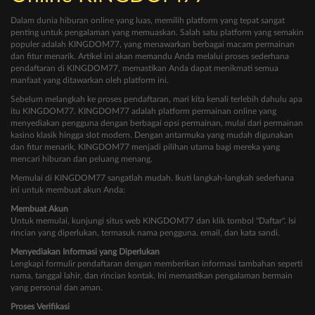
Dalam dunia hiburan online yang luas, memilih platform yang tepat sangat
penting untuk pengalaman yang memuaskan. Salah satu platform yang semakin
populer adalah KINGDOM77, yang menawarkan berbagai macam permainan
dan fitur menarik. Artikel ini akan memandu Anda melalui proses sederhana
pendaftaran di KINGDOM77, memastikan Anda dapat menikmati semua
manfaat yang ditawarkan oleh platform ini.
Sebelum melangkah ke proses pendaftaran, mari kita kenali terlebih dahulu apa
itu KINGDOM77. KINGDOM77 adalah platform permainan online yang
menyediakan pengguna dengan berbagai opsi permainan, mulai dari permainan
kasino klasik hingga slot modern. Dengan antarmuka yang mudah digunakan
dan fitur menarik, KINGDOM77 menjadi pilihan utama bagi mereka yang
mencari hiburan dan peluang menang.
Memulai di KINGDOM77 sangatlah mudah. Ikuti langkah-langkah sederhana
ini untuk membuat akun Anda:
Membuat Akun
Untuk memulai, kunjungi situs web KINGDOM77 dan klik tombol "Daftar". Isi
rincian yang diperlukan, termasuk nama pengguna, email, dan kata sandi.
Menyediakan Informasi yang Diperlukan
Lengkapi formulir pendaftaran dengan memberikan informasi tambahan seperti
nama, tanggal lahir, dan rincian kontak. Ini memastikan pengalaman bermain
yang personal dan aman.
Proses Verifikasi