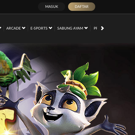
MASUK
DAFTAR
PROMOSI
ARCADE
E-SPORTS
SABUNG AYAM