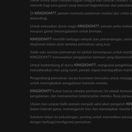
Game online telah menjadi bagian integral dari hiburan modern, 
menarik bagi para gamer yang mencari kegembiraan dan petualan
Di
KINGDOM77
, pemain memulai perjalanan melalui alur cerita
tertandingi.
Untuk merasakan dunia magis
KINGDOM77
, pemain perlu melew
maupun gamer berpengalaman untuk bermain.
KINGDOM77
memiliki berbagai wilayah dan pemandangan, masing
eksplorasi dalam alam semesta permainan yang luas.
Salah satu sorotan permainan ini adalah kemampuan untuk membu
KINGDOM77 menawarkan pengalaman bermain yang dipersonalisas
Untuk berkembang di dunia
KINGDOM77
, menguasai pengelola
menyelesaikan misi yang rumit, pemain dapat mendapatkan manfaa
Pengembang permainan secara konsisten berusaha untuk menjaga
untuk meningkatkan pengalaman bermain mereka.
KINGDOM77
bukan hanya sekadar permainan; ini adalah komun
pengalaman, dan memamerkan keterampilan mereka. Rasa persau
Ulasan dan umpan balik pemain menjadi saksi akan pengaruh
KI
dalam industri game, memengaruhi tren dan menetapkan standar 
Sebelum terjun ke petualangan, penting untuk memastikan pera
dengan berbagai konfigurasi permainan