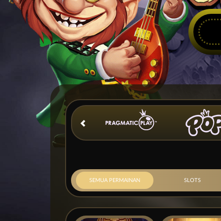
SEMUA PERMAINAN
SLOTS