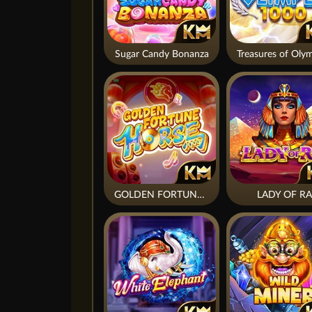
Sugar Candy Bonanza
GOLDEN FORTUNE HORSE
LADY OF RA