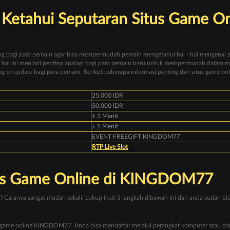
i Ketahui Seputaran Situs Game On
ng bagi para pemain agar bisa mempermudah pemain mengetahui hal - hal mengenai si
hal ini menjadi penting apalagi bagi para pemain baru untuk mempermudah dalam menda
terupdate bagi para pemain. Berikut beberapa informasi penting dari situs game onli
25,000 IDR
50,000 IDR
± 3 Menit
± 5 Menit
EVENT FREEGIFT KINGDOM77
RTP Live Slot
tus Game Online di KINGDOM77
? Caranya sangat mudah sekali, cukup ikuti 3 langkah dibawah ini dan anda sudah 
s game online KINGDOM77. Anda bisa mendaftar melalui perangkat komputer atau da