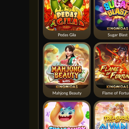
Pedas Gila
Sugar Blast
Mahjong Beauty
Flame of Fortu